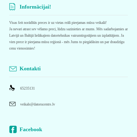
Informācijai!
Visas šeit norādītās preces ir uz vietas reāli pieejamas mūsu veikalā!
Ja nevari atrast sev vēlamo preci, lūdzu sazinieties ar mums. Mēs sadarbojamies ar
Latvijā un Baltijā lielākajiem datortehnikas vairumtirgotājiem un izplatītājiem. Ja
vien prece ir pieejama mūsu reģionā - mēs Jums to piegādāsim un par draudzīgu
cenu vienosimies!
Kontakti
65235131
veikals@datorucentrs.lv
Facebook