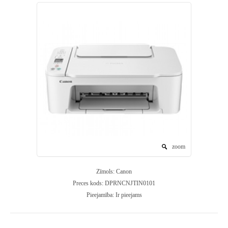
zoom
Zīmols:
Canon
Preces kods:
DPRNCNJTIN0101
Pieejamība:
Ir pieejams