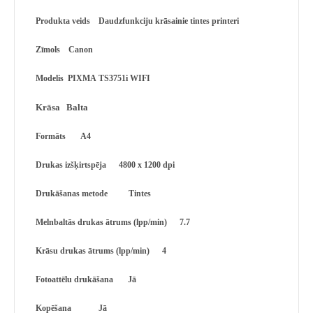
Produkta veids Daudzfunkciju krāsainie tintes printeri
Zīmols Canon
Modelis PIXMA TS3751i
WIFI
Krāsa Balta
Formāts A4
Drukas izšķirtspēja 4800 x 1200 dpi
Drukāšanas metode Tintes
Melnbaltās drukas ātrums (lpp/min) 7.7
Krāsu drukas ātrums (lpp/min) 4
Fotoattēlu drukāšana Jā
Kopēšana Jā