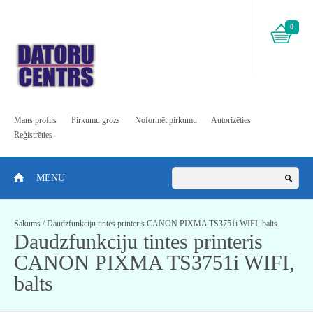
0
Mans profils
Pirkumu grozs
Noformēt pirkumu
Autorizēties
Reģistrēties
MENU
Sākums
/
Daudzfunkciju tintes printeris CANON PIXMA TS3751i WIFI, balts
Daudzfunkciju tintes printeris
CANON PIXMA TS3751i WIFI,
balts