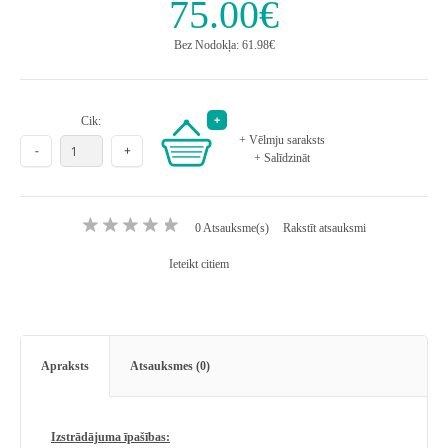
75.00€
Bez Nodokļa: 61.98€
Cik:
+ Vēlmju saraksts
+ Salīdzināt
0 Atsauksme(s)
Rakstīt atsauksmi
Ieteikt citiem
Apraksts
Atsauksmes (0)
Izstrādājuma īpašības: