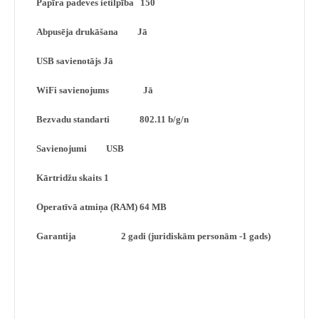
Papīra padeves ietilpība 150
Abpusēja drukāšana Jā
USB savienotājs Jā
WiFi savienojums Jā
Bezvadu standarti 802.11 b/g/n
Savienojumi USB
Kārtridžu skaits 1
Operatīvā atmiņa (RAM) 64 MB
Garantija
2 gadi (juridiskām personām -1 gads
)