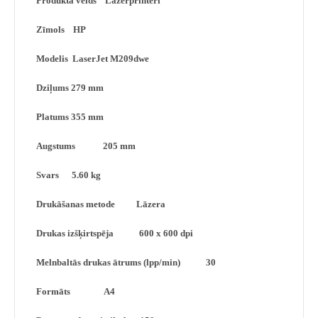
Produkta veids Lāzerprinteri
Zīmols HP
Modelis LaserJet M209dwe
Dziļums 279 mm
Platums 355 mm
Augstums 205 mm
Svars 5.60 kg
Drukāšanas metode Lāzera
Drukas izšķirtspēja 600 x 600 dpi
Melnbaltās drukas ātrums (lpp/min) 30
Formāts A4