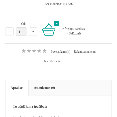
Bez Nodokļa: 114.88€
Cik:
+ Vēlmju saraksts
+ Salīdzināt
0 Atsauksme(s)
Rakstīt atsauksmi
Ieteikt citiem
Apraksts
Atsauksmes (0)
Izstrādājuma īpašības: