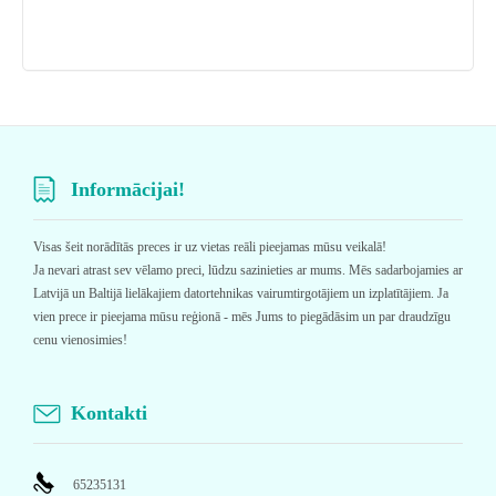
Informācijai!
Visas šeit norādītās preces ir uz vietas reāli pieejamas mūsu veikalā!
Ja nevari atrast sev vēlamo preci, lūdzu sazinieties ar mums. Mēs sadarbojamies ar
Latvijā un Baltijā lielākajiem datortehnikas vairumtirgotājiem un izplatītājiem. Ja
vien prece ir pieejama mūsu reģionā - mēs Jums to piegādāsim un par draudzīgu
cenu vienosimies!
Kontakti
65235131