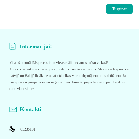
Turpināt
Informācijai!
Visas šeit norādītās preces ir uz vietas reāli pieejamas mūsu veikalā!
Ja nevari atrast sev vēlamo preci, lūdzu sazinieties ar mums. Mēs sadarbojamies ar
Latvijā un Baltijā lielākajiem datortehnikas vairumtirgotājiem un izplatītājiem. Ja
vien prece ir pieejama mūsu reģionā - mēs Jums to piegādāsim un par draudzīgu
cenu vienosimies!
Kontakti
65235131