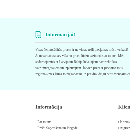
Informācijai!
Visas šeit norādītās preces ir uz vietas reāli pieejamas mūsu veikalā!
Ja nevari atrast sev vēlamo preci, lūdzu sazinieties ar mums. Mēs
sadarbojamies ar Latvijā un Baltijā lielākajiem datortehnikas
vairumtirgotājiem un izplatītājiem. Ja vien prece ir pieejama mūsu
reģionā - mēs Jums to piegādāsim un par draudzīgu cenu vienosimie
Informācija
Klie
› Par mums
› Kontak
› Preču Saņemšana un Piegāde
› Atgriez