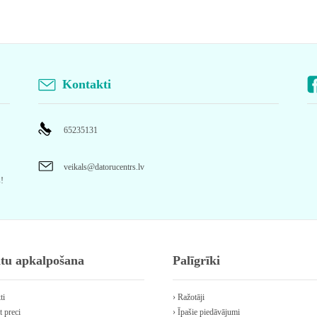
Kontakti
65235131
veikals@datorucentrs.lv
s!
ntu apkalpošana
Palīgrīki
ti
› Ražotāji
t preci
› Īpašie piedāvājumi