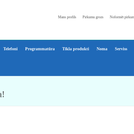
Mans profils
Pirkumu grozs
Noformēt pirku
Telefoni
Programmatūra
Tīkla produkti
Noma
Serviss
a!