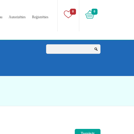
0
0
mu
Autorizēties
Reģistrēties
Turpināt