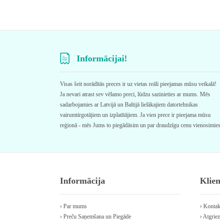
Informācijai!
Visas šeit norādītās preces ir uz vietas reāli pieejamas mūsu veikalā!
Ja nevari atrast sev vēlamo preci, lūdzu sazinieties ar mums. Mēs
sadarbojamies ar Latvijā un Baltijā lielākajiem datortehnikas
vairumtirgotājiem un izplatītājiem. Ja vien prece ir pieejama mūsu
reģionā - mēs Jums to piegādāsim un par draudzīgu cenu vienosimie
Informācija
Klie
› Par mums
› Kontak
› Preču Saņemšana un Piegāde
› Atgriez