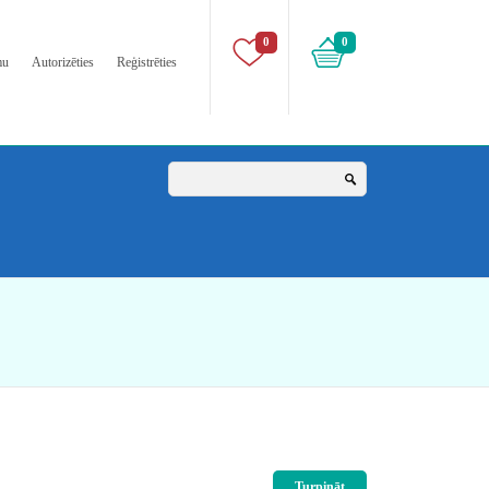
0
0
mu
Autorizēties
Reģistrēties
Turpināt