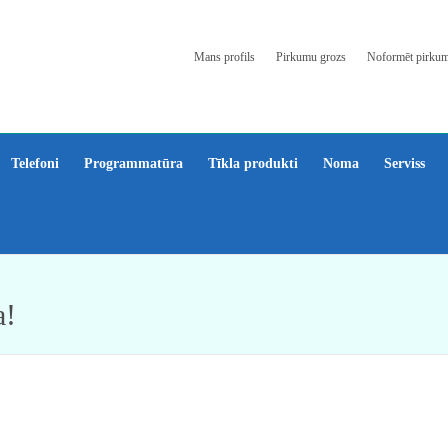
Mans profils
Pirkumu grozs
Noformēt pirku
Telefoni
Programmatūra
Tīkla produkti
Noma
Serviss
a!