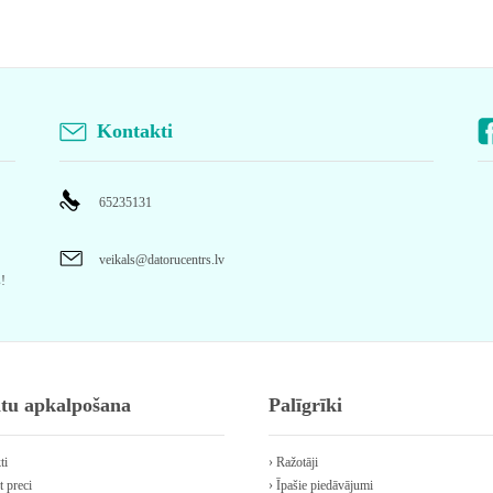
Kontakti
65235131
veikals@datorucentrs.lv
s!
ntu apkalpošana
Palīgrīki
ti
› Ražotāji
t preci
› Īpašie piedāvājumi