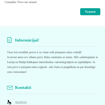
Uzmanību: Prece nav atrasta!
Turpināt
Informācijai!
Visas šeit norādītās preces ir uz vietas reāli pieejamas mūsu veikalā!
Ja nevari atrast sev vēlamo preci, lūdzu sazinieties ar mums. Mēs sadarbojamies ar
Latvijā un Baltijā lielākajiem datortehnikas vairumtirgotājiem un izplatītājiem. Ja
vien prece ir pieejama mūsu reģionā - mēs Jums to piegādāsim un par draudzīgu
cenu vienosimies!
Kontakti
65235131