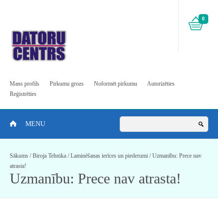
0
Mans profils
Pirkumu grozs
Noformēt pirkumu
Autorizēties
Reģistrēties
MENU
Sākums
/
Biroja Tehnika
/
Laminēšanas ierīces un piederumi
/
Uzmanību: Prece nav
atrasta!
Uzmanību: Prece nav atrasta!