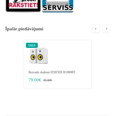
Īpašie piedāvājumi
SALE
Bezvadu skaļruņi EDIFIER R1080BT
Dators RE
i7-8700 2
79.00€
85.00€
Graphics/
435.00