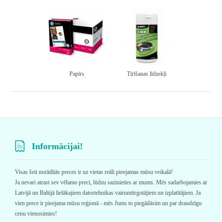
Papīrs
Tīrīšanas līdzekļi
Informācijai!
Visas šeit norādītās preces ir uz vietas reāli pieejamas mūsu veikalā!
Ja nevari atrast sev vēlamo preci, lūdzu sazinieties ar mums. Mēs sadarbojamies ar
Latvijā un Baltijā lielākajiem datortehnikas vairumtirgotājiem un izplatītājiem. Ja
vien prece ir pieejama mūsu reģionā - mēs Jums to piegādāsim un par draudzīgu
cenu vienosimies!