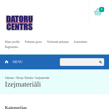
0
Mans profils
Pirkumu grozs
Noformēt pirkumu
Autorizēties
Reģistrēties
MENU
Sākums
/
Biroja Tehnika
/
Izejmateriāli
Izejmateriāli
Kategorijas