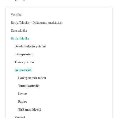
Veselība
Biroja Tehnika > Dokumentu smalcinātāji
Datortehnika
Biroja Tehnika
Daudzfunkciju printeri
Lāzerprinteri
Tintes printeri
Izejmateriāli
Lāzerprinteru toneri
Tintes kārtridži
Lentas
Papīrs
Tīrīšanas līdzekļi
Skeneri