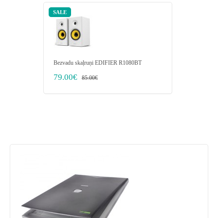
SALE
Bezvadu skaļruņi EDIFIER R1080BT
Dators RE
i7-8700 2
79.00€
85.00€
Graphics/
435.00