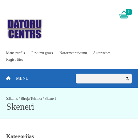
0
Mans profils
Pirkumu grozs
Noformēt pirkumu
Autorizēties
Reģistrēties
MENU
Sākums
/
Biroja Tehnika
/
Skeneri
Skeneri
Kategorijas