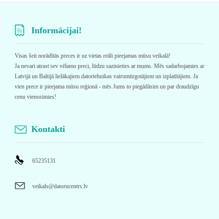
Informācijai!
Visas šeit norādītās preces ir uz vietas reāli pieejamas mūsu veikalā!
Ja nevari atrast sev vēlamo preci, lūdzu sazinieties ar mums. Mēs sadarbojamies ar
Latvijā un Baltijā lielākajiem datortehnikas vairumtirgotājiem un izplatītājiem. Ja
vien prece ir pieejama mūsu reģionā - mēs Jums to piegādāsim un par draudzīgu
cenu vienosimies!
Kontakti
65235131
veikals@datorucentrs.lv