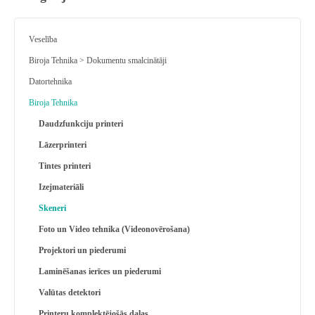
Veselība
Biroja Tehnika > Dokumentu smalcinātāji
Datortehnika
Biroja Tehnika
Daudzfunkciju printeri
Lāzerprinteri
Tintes printeri
Izejmateriāli
Skeneri
Foto un Video tehnika (Videonovērošana)
Projektori un piederumi
Laminēšanas ierīces un piederumi
Valūtas detektori
Printeru komplektējošās daļas