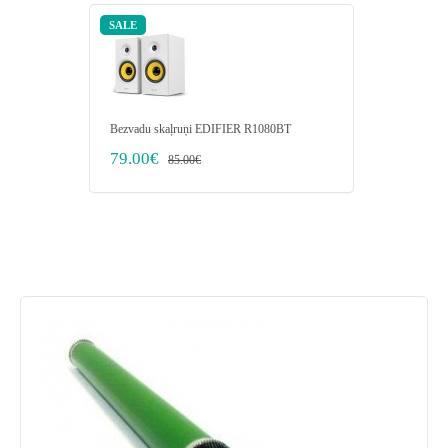
SALE
Bezvadu skaļruņi EDIFIER R1080BT
Dators RE
i7-8700 2
79.00€
85.00€
Graphics/
435.00