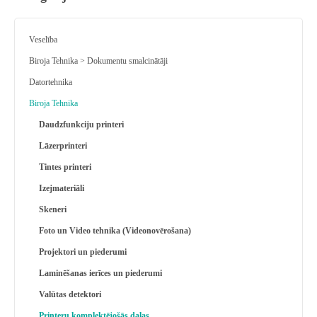
Veselība
Biroja Tehnika > Dokumentu smalcinātāji
Datortehnika
Biroja Tehnika
Daudzfunkciju printeri
Lāzerprinteri
Tintes printeri
Izejmateriāli
Skeneri
Foto un Video tehnika (Videonovērošana)
Projektori un piederumi
Laminēšanas ierīces un piederumi
Valūtas detektori
Printeru komplektējošās daļas