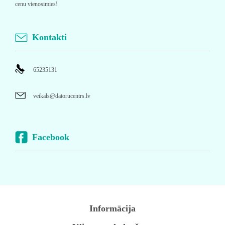
cenu vienosimies!
Kontakti
65235131
veikals@datorucentrs.lv
Facebook
Informācija