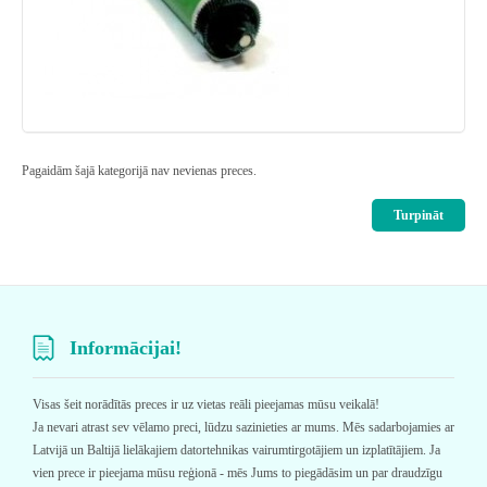
Pagaidām šajā kategorijā nav nevienas preces.
Turpināt
Informācijai!
Visas šeit norādītās preces ir uz vietas reāli pieejamas mūsu veikalā!
Ja nevari atrast sev vēlamo preci, lūdzu sazinieties ar mums. Mēs sadarbojamies ar
Latvijā un Baltijā lielākajiem datortehnikas vairumtirgotājiem un izplatītājiem. Ja
vien prece ir pieejama mūsu reģionā - mēs Jums to piegādāsim un par draudzīgu