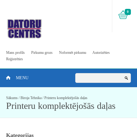
0
Mans profils
Pirkumu grozs
Noformēt pirkumu
Autorizēties
Reģistrēties
MENU
Sākums
/
Biroja Tehnika
/
Printeru komplektējošās daļas
Printeru komplektējošās daļas
Kategorijas