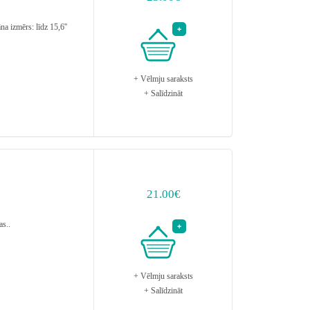
zmērs: līdz 15,6''
+ Vēlmju saraksts
+ Salīdzināt
21.00€
s..
+ Vēlmju saraksts
+ Salīdzināt