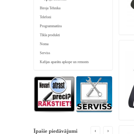
Biroja Tehnika
Telefoni
Programmatūra
Tīkla produkti
Noma
Serviss
Kafijas aparātu apkope un remonts
Īpašie piedāvājumi