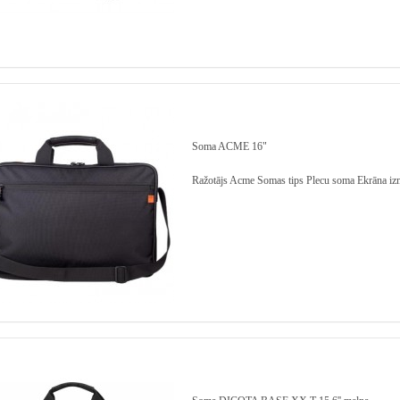
Soma ACME 16"
Ražotājs Acme Somas tips Plecu soma Ekrāna izm