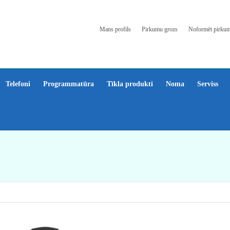
Mans profils
Pirkumu grozs
Noformēt pirku
Telefoni
Programmatūra
Tīkla produkti
Noma
Serviss