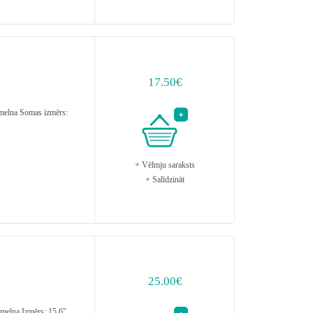
17.50€
elna Somas izmērs:
+ Vēlmju saraksts
+ Salīdzināt
25.00€
elna Izmērs: 15.6"