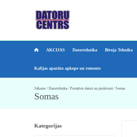
AKCIJAS
Datortehnika
Biroja Tehnika
Kafijas aparātu apkope un remonts
Sākums
/
Datortehnika
/
Portatīvie datori un piederumi
/
Somas
Somas
Kategorijas