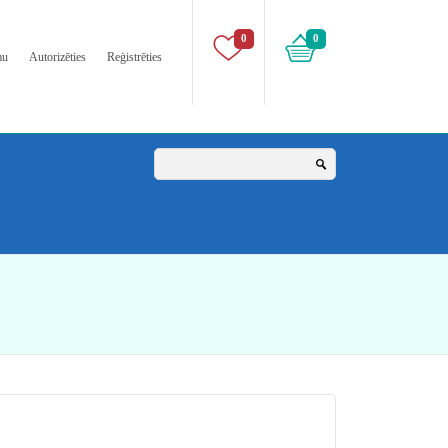
0
0
mu
Autorizēties
Reģistrēties