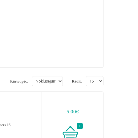
Kārtot pēc:
Rādīt:
5.00€
ērs 16..