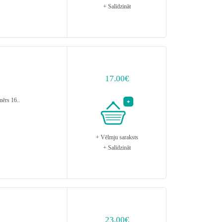
+ Salīdzināt
17.00€
ērs 16..
+ Vēlmju saraksts
+ Salīdzināt
23.00€