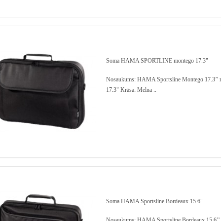
Soma HAMA SPORTLINE montego 17.3"
Nosaukums: HAMA Sportsline Montego 17.3’’ m
17.3" Krāsa: Melna ..
Soma HAMA Sportsline Bordeaux 15.6"
Nosaukums: HAMA Sportsline Bordeaux 15.6’’ m