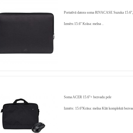
Portatīvā datora soma RIVACASE Suzuka 15.6'',
Izmērs:15.6'' Krāsa: melna ..
Soma ACER 15.6''+ bezvadu pele
Izmērs: 15.6''​ Krāsa: melna Klāt komplektā bezvad