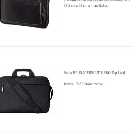
38.5 cm x 28 cm x 4 cm Krāsa..
Soma HP 15,6'' PRELUDE PRO Top Load
Izmērs: 15.6'' Krāsa: melna ..