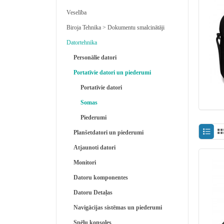
Veselība
Biroja Tehnika > Dokumentu smalcinātāji
Datortehnika
Personālie datori
Portatīvie datori un piederumi
Portatīvie datori
Somas
Piederumi
Planšetdatori un piederumi
Atjaunoti datori
Monitori
Datoru komponentes
Datoru Detaļas
Navigācijas sistēmas un piederumi
Spēļu konsoles