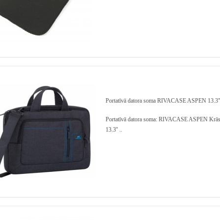
Portatīvā datora soma RIVACASE ASPEN 13.3"
Portatīvā datora soma: RIVACASE ASPEN Krāsa
13.3'' ..