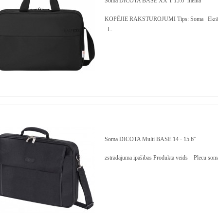
Soma DICOTA BASE XX T 15.6'' melna
KOPĒJIE RAKSTUROJUMI Tips: Soma Ekrāna i
I..
Soma DICOTA Multi BASE 14 - 15.6''
zstrādājuma īpašības Produkta veids Plecu soma