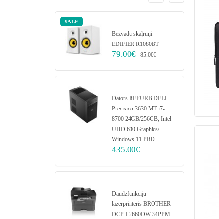
SALE
Bezvadu skaļruņi
EDIFIER R1080BT
79.00€
85.00€
Dators REFURB DELL
Precision 3630 MT i7-
8700 24GB/256GB, Intel
UHD 630 Graphics/
Windows 11 PRO
435.00€
Daudzfunkciju
lāzerprinteris BROTHER
DCP-L2660DW 34PPM