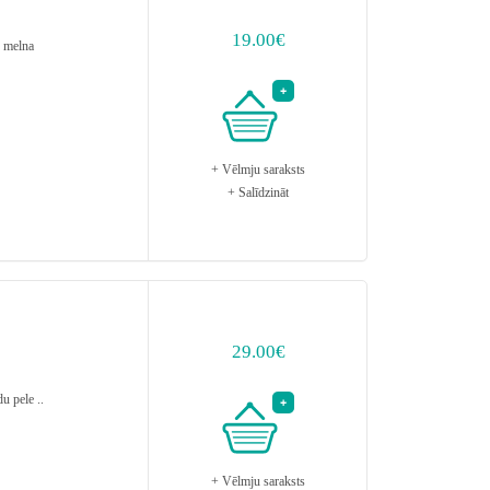
19.00€
 melna
+ Vēlmju saraksts
+ Salīdzināt
29.00€
u pele ..
+ Vēlmju saraksts