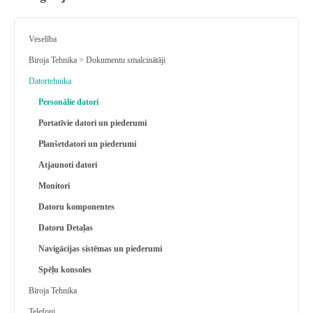
Veselība
Biroja Tehnika > Dokumentu smalcinātāji
Datortehnika
Personālie datori
Portatīvie datori un piederumi
Planšetdatori un piederumi
Atjaunoti datori
Monitori
Datoru komponentes
Datoru Detaļas
Navigācijas sistēmas un piederumi
Spēļu konsoles
Biroja Tehnika
Telefoni