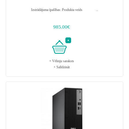
Izstrādājuma īpašības: Produkta veids ..
985.00€
+ Vēlmju saraksts
+ Salīdzināt