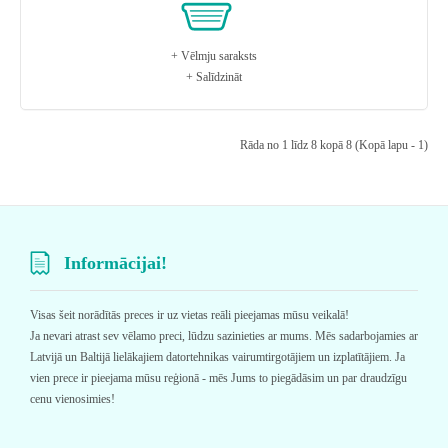
+ Vēlmju saraksts
+ Salīdzināt
Rāda no 1 līdz 8 kopā 8 (Kopā lapu - 1)
Informācijai!
Visas šeit norādītās preces ir uz vietas reāli pieejamas mūsu veikalā!
Ja nevari atrast sev vēlamo preci, lūdzu sazinieties ar mums. Mēs sadarbojamies ar
Latvijā un Baltijā lielākajiem datortehnikas vairumtirgotājiem un izplatītājiem. Ja
vien prece ir pieejama mūsu reģionā - mēs Jums to piegādāsim un par draudzīgu
cenu vienosimies!