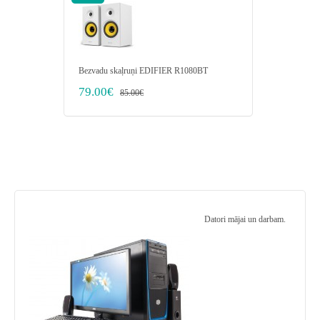
Bezvadu skaļruņi EDIFIER R1080BT
Dators RE
i7-8700 2
79.00€
85.00€
Graphics/
435.00
Datori mājai un darbam.