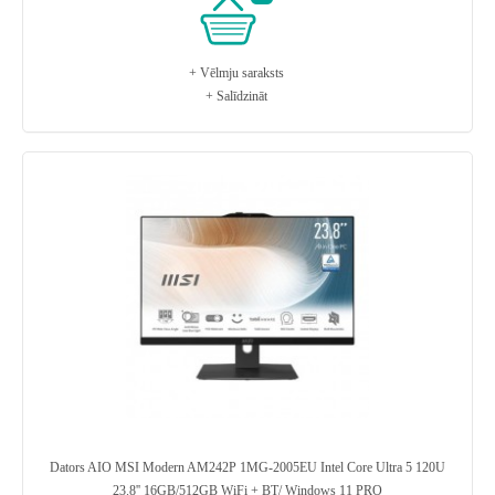
+ Vēlmju saraksts
+ Salīdzināt
Dators AIO MSI Modern AM242P 1MG-2005EU Intel Core Ultra 5 120U
23.8'' 16GB/512GB WiFi + BT/ Windows 11 PRO