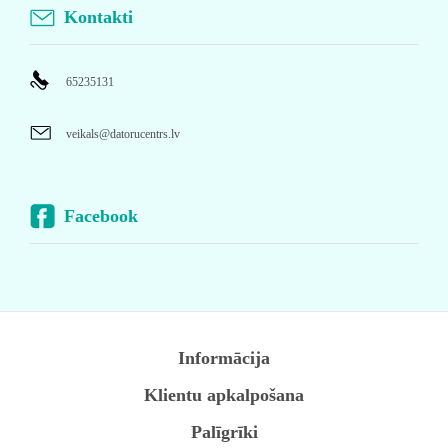
Kontakti
65235131
veikals@datorucentrs.lv
Facebook
Informācija
Klientu apkalpošana
Palīgrīki