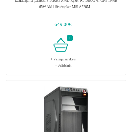
Izstrādājuma īpašības: Procesors AMD Ryzen R5-5600G 4.4GHz 19MB
65W AM4 Sistēmplate MSI A520M ..
649.00€
+ Vēlmju saraksts
+ Salīdzināt