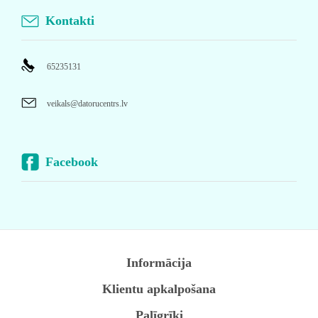
Kontakti
65235131
veikals@datorucentrs.lv
Facebook
Informācija
Klientu apkalpošana
Palīgrīki