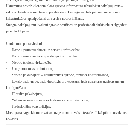
Uzņēmums sniedz klientiem plaša spektra informācijas tehnoloģiju pakalpojumus -
sākot ar lietotāja konsultēšanu pie datortehnikas iegādes, līdz pat lielu uzņēmumu IT
infrastruktūras apkalpošanai un servisa nodrošināšanai.
Sniegto pakalpojumu kvalitāti garantē sertificēti un profesionāli darbinieki ar ilggadēju
pieredzi IT jomā.
Uzņēmuma pamatvirzieni:
· Datoru, portatīvo datoru un serveru tirdzniecība;
· Datoru komponentu un perifērijas tirdzniecība;
· Mobilo telefonu tirdzniecība;
· Programmatūras tirdzniecība;
· Servisa pakalpojumi – datortehnikas apkope, remonts un uzlabošana,
· Lokālo vadu un bezvadu datortīklu projektēšana, tīkla aparatūras uzstādīšana un
konfigurēšana,
· IT audita pakalpojumi,
· Videonovērošanas kameru tirdzniecība un uzstādīšana,
· Profesionālas konsultācijas.
Mūsu patstāvīgie klienti ir vairāki uzņēmumi un valsts iestādes Jēkabpilī un tuvākajos
novados.