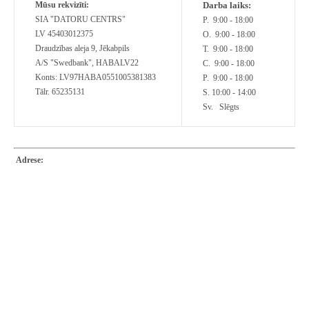
Mūsu rekvizīti:
Darba laiks:
SIA "DATORU CENTRS"
P. 9:00 - 18:00
LV 45403012375
O. 9:00 - 18:00
Draudzības aleja 9, Jēkabpils
T. 9:00 - 18:00
A/S "Swedbank", HABALV22
C. 9:00 - 18:00
Konts: LV97HABA0551005381383
P. 9:00 - 18:00
Tālr. 65235131
S. 10:00 - 14:00
Sv. Slēgts
Adrese: