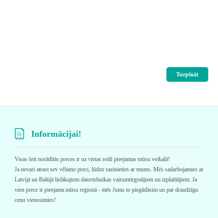
Turpināt
Informācijai!
Visas šeit norādītās preces ir uz vietas reāli pieejamas mūsu veikalā!
Ja nevari atrast sev vēlamo preci, lūdzu sazinieties ar mums. Mēs sadarbojamies ar
Latvijā un Baltijā lielākajiem datortehnikas vairumtirgotājiem un izplatītājiem. Ja
vien prece ir pieejama mūsu reģionā - mēs Jums to piegādāsim un par draudzīgu
cenu vienosimies!