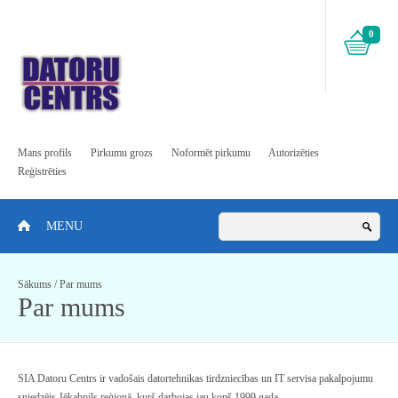
0
Mans profils
Pirkumu grozs
Noformēt pirkumu
Autorizēties
Reģistrēties
MENU
Sākums
/
Par mums
Par mums
SIA Datoru Centrs ir vadošais datortehnikas tirdzniecības un IT servisa pakalpojumu
sniedzējs Jēkabpils reģionā, kurš darbojas jau kopš 1999 gada.